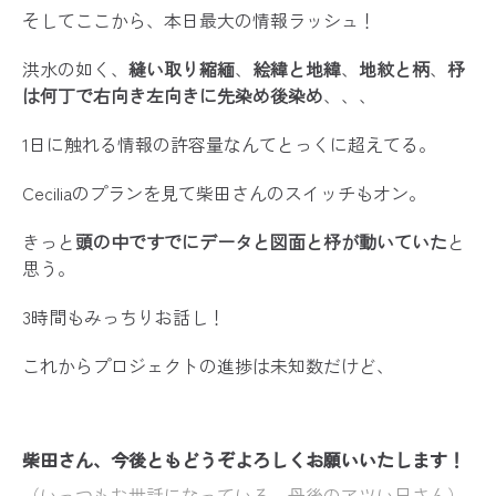
そしてここから、本日最大の情報ラッシュ！
洪水の如く、
縫い取り縮緬
、
絵緯と地緯
、
地紋と柄
、
杼
は何丁で右向き左向きに先染め後染め
、、、
1日に触れる情報の許容量なんてとっくに超えてる。
Ceciliaのプランを見て柴田さんのスイッチもオン。
きっと
頭の中ですでにデータと図面と杼が動いていた
と
思う。
3時間もみっちりお話し！
これからプロジェクトの進捗は未知数だけど、
柴田さん、今後ともどうぞよろしくお願いいたします！
（いっつもお世話になっている、丹後のアツい兄さん）