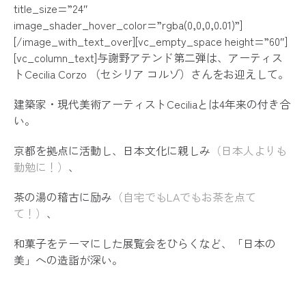
「織物や地域を発信 与謝野のパラノマ
title_size=”24″
２０２３年３月８日〜１１日 ホテルカンラ京
す。
Kyoto Crafts Exhibition DIALOGUE
に出展し
image_shader_hover_color=”rgba(0,0,0,0.01)”]
２０１８
年
織たび丹後
に２４名の参加がありました（２
[/image_with_text_over][vc_empty_space height=”60″]
２０２２年３月９日〜１２日 カンラホテル 
０名にご参加いただいています）
2023年3月10日 京都新聞
[vc_column_text]与謝野アテンド第二弾は、アーティス
「
Kyoto Crafts Exhibition DIALOGUE +
」に出
トCecilia Corzo （セシリア コルゾ）さんをお迎えして。
「織物の魅力 発信の場に」
２０２１年３月１０日〜１４日 京都伝統産業ミュージアム
建築家・現代美術アーティストCeciliaとは4年来の付き合
TANGO OPEN EXHIBITION に出展しま
OTHERS
い。
2023年1月4日 京都新聞
２０２２年 ２月１７日〜１９日 Discover Japan Galle
２０１９年５月１０日 本サイトをリニューア
「二刀流でいこう 織物職人×ライタ
京都を拠点に活動し、日本文化に親しみ
（日本人よりも
個展 – PARANOMAD solo exhibition 「ひとき
２０１９年１月１日
オンラインストア
をオー
勤勉に！）
、
２０２１年２月２８日〜２８日 SUZU HO
第９３回東京インターナショナル ギフト・ショー 春２
２０１８
年４
月１
日 フェイスブックページを立
2022年9月29日 JAM THE PLANET (J-WAVE 8
茶の湯の稽古に励み
（自宅でもLAでもお茶を点て
(TANGO CREATION PLATFORMブース
２０１８
年４
月１
日 ウェブサイトを公開
て！）
、
「Aioi Nissei Dowa Sustainable Tomorr
２０２２年２月８日〜１０日 東京ビックサイト
和菓子をテーマにした展覧会をひらくなど、「日本の
美」への造詣が深い。
2022年6月 リーフ・パブリケーションズ Leaf
「京都の手しごと雑貨店」