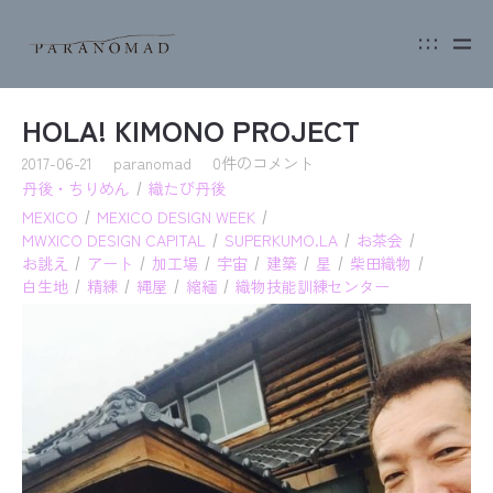
「PARANOMAD ニューヨーク報告会 ＜2024夏版
２０２２年１０月１８日〜２３日 丹後織物工業組合中
「織物工場でカフェ催し」
二期 ２０２３年９月１９日～２４
２０２４年９月１４日
MADO
/ 京
「ハタオリマチフェスティバル in 京都」に
「丹後シルク 豊かなくらし 贅沢な時間」 に
「ヤマノウエノスーク
」
PARANOMAD
フルオーダーテキ
POP-UP@ Doscover Japan Lab. に出
２０２５年７月２６日 D&DEPARTMENT KYOTO 
２０２１年１０月６日〜１２日 阪急うめだ本店７階手仕
つづくつなぐマーケットに出展しまし
2024年9月11日 読売新聞
２０１８年１２月１４〜１６日
かや山の家 京
「ビービーエービービーシックス祭り」に出
「トワイライトカフェ」を開催しまし
２０２０年１０月６日〜１９日 渋谷PA
HOLA! KIMONO PROJECT
２０２２年１０月１２日〜１８日 柏高島屋
「与謝野の工房で染織体験や飲食」
２０２３年７月５日～９日 Kumagusuku
２０２４年９月１４日
MADO
/ 京
「65台湾工芸祭」に登壇・WSを実施し
2017-06-21
paranomad
0件のコメント
「ひときれ
by PARANOMAD
」フルオーダーテキス
丹後・ちりめん
織たび丹後
２０２５年６月５日〜６日 国立台湾工芸研究発展
２０１８年１０月１９〜２８日
ARIA
京都
AROCHA BAZAAR × PARANOMAD TEXTILE 
2024年5月14日 KYOTOHOOP
「THINK LOCAL！海の京都 丹後から」に
MEXICO
MEXICO DESIGN WEEK
TANGO OPEN CENTERにてPARANOMAD製品のお
「NEW WeAVE NEW TANGO AUTUMN POP-U
filtangoさまよりPARANOMADテキスタイルを使ったワ
MWXICO DESIGN CAPITAL
SUPERKUMO.LA
お茶会
２０２２年１０月５日〜１１日 阪急うめだ本店１０階『う
ヒトと場所、文化芸術と地域の輪を育
２０２３年５月１１日～１７日 渋谷スクランブルス
た
２０２４年６月２４日
丹後織物工業組合
お誂え
アート
加工場
宇宙
建築
星
柴田織物
２０２１年１０月６日〜１９日 西宮阪急4階みやママイベ
「Stone and Weave - Kyoto Crafstmansh
「ひときれ
by PARANOMAD
」フルオーダーテキス
白生地
精練
縄屋
縮緬
織物技能訓練センター
オンライン展示会
rooms online trade show
/ リアル展示会
２０１８年１月２９〜２月４日
nagaya cafe
桜
２０２５年５月９日〜３０日 Norman Arts Counc
京都・丹後 海の暮らしをおすそわけに出展
した
2023年2月27日 しゃかいか！
２０１８年１月１３〜２１日
自社ファクトリーMADOをオープンしま
ARIA
京都・
「PARANOMAD POP UP」を開催しま
２０１８年１月６〜７日
セコリ荘 東京
２０２２年６月８日〜１４日 阪急うめだ本店１０階『うめ
「世界に一つのカーテンを。織物と旅でまちの魅
２０２３年４月６日
与謝野町加悦 / 
２０２４年５月３日〜１５日
garecoさんちギャ
RUCHIKA ×PARANOMAD 「
星まとい
」をリリ
２０１７年１２月１６〜２４日
「MADO２周年イベント」を開催しま
Kyoto Art Hostel Kumag
大阪
２０１７年１２月２〜１５日
カフェミツバチ 
博物学をテーマにさまざまなプロダクトを企画・開発され
２０２５年５月５-６日 MADO / 京
POP-UP-SHOP［おはよー］ に出展し
2024年3月 ENJOY KYOTO(京都府・京都府観
PechaKucha Night Kyoto Vol.44に登壇
自社ファクトリーMADOをグランドオープ
星座をモチーフとしたストール「星まとい
海の京都・丹後で織りなすあたらしい暮らしに
２０２０年７月１４日〜１９日 utaco-drip
The new “weave” in the ancient art of tex
２０２３年４月２２日 Urbanguild / 
オーダーカーテン展示受注会
２０２４年４月６日
与謝野町加悦 / 
ルーチカさま
オンラインストア
にて受注・