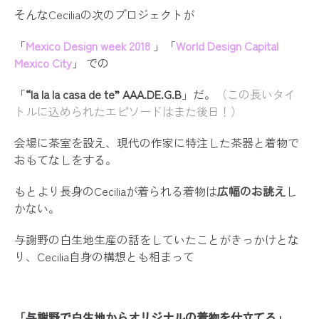
そんなCeciliaの次のプロジェクトが
2022年1月13日 iichi / 読みもの特集
「
Mexico Design week 2018
」「
World Design Capital
「京都丹後から届ける、特別なひときれ。柔らかに人生に寄り
Mexico City
」 での
のテキスタイルプロダクト」
「
“la la la casa de te” AAA.DE.G.B
」だ。
（この長いタイ
トルに込められたエピソードはまた後日！）
2021年5月22日 読売新聞
「異分野から才能集結 丹後ちりめん
会場に茶室を設え、現代の作家に特注した茶器と着物で
おもてなしをする。
2021年2月1日 きょうと府民だより
もとより長身のCeciliaが着られる着物は
広幅のお誂え
し
かない。
「アートと工芸を市場へつなぐ」
与謝野の白生地生産の話をしていたことがきっかけとな
り、Cecilia自身の構想とも相まって
2020年11月11日 北近畿経済新聞
「丹後ちりめん創業300年 新分野に挑
「与謝野で白生地からオリジナルの着物を仕立てる」