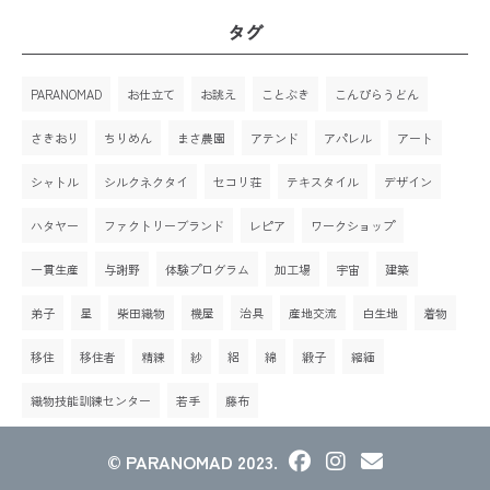
タグ
PARANOMAD
お仕立て
お誂え
ことぶき
こんぴらうどん
さきおり
ちりめん
まさ農園
アテンド
アパレル
アート
シャトル
シルクネクタイ
セコリ荘
テキスタイル
デザイン
ハタヤー
ファクトリーブランド
レピア
ワークショップ
一貫生産
与謝野
体験プログラム
加工場
宇宙
建築
弟子
星
柴田織物
機屋
治具
産地交流
白生地
着物
移住
移住者
精練
紗
絽
綿
緞子
縮緬
織物技能訓練センター
若手
藤布
© PARANOMAD 2023.