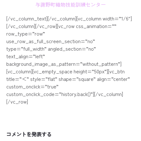
与謝野町織物技能訓練センター
[/vc_column_text][/vc_column][vc_column width=”1/6″]
[/vc_column][/vc_row][vc_row css_animation=””
row_type=”row”
use_row_as_full_screen_section=”no”
type=”full_width” angled_section=”no”
text_align=”left”
background_image_as_pattern=”without_pattern”]
[vc_column][vc_empty_space height=”50px”][vc_btn
title=”＜” style=”flat” shape=”square” align=”center”
custom_onclick=”true”
custom_onclick_code=”history.back()”][/vc_column]
[/vc_row]
コメントを発表する