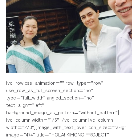
「一人称工芸展」に出展しました
２０２２年６月１日〜７日 西宮阪急２階トップステ
２０１７年１月１３〜２６日
うめぞの 京
２０２５年３月１８日～３０日 TOIビル 
2023年9月 宝島社リンネル10月号
クラウドファンディング
「海の京都・丹後を楽しむ春の暮らし」に出
PARANOMAD SPRING POP-UP を開催
工芸の見本市&展示販売会
DIALOGUE
に出展
「新しい京都・丹後の旅」
《 MADO /テキスタイルでつながりを生むフ
２０２４年３月２０日～２６日 阪急うめだ本店
「海の京都・丹後のあたらしいものづくり」に
「NEWYORK報告会 ＜2025冬＞」を開催
２０２２年３月３０日〜４月１２日 阪急うめだ本店７階
２０２０年２月２７日.２８日 ホテルカ
TEXT
で丹後を盛り上げたい！に挑戦しまし
２０２１年７月２２日〜２８日 京阪百貨店 守口
２０２５年２月２３日 MADO / 京
２０１９
年
TANGO CREATION PLATFORM
2023年8月2日 繊維ニュース
に９本のエッ
２０２３年３月1日～４月２２日
Kyoto Crafts Exhibition DIALOUGE に
京ノ布革展 に出展しました
２０１９
年
「繊維産地で集客拠点増加」
食らし旅
に４本の記事
を寄稿
２０２４年３月６日～９日 ホテルカンラ京都
「Surface Design Show」に出展しま
２０２２年３月１６日〜２２日 新宿高島屋１階 ザ・メイ
個展を開催しました
２０１９
年
THE TANGO
に３０本の記事
を寄
Kyoto Crafts Exhibition DIALOUGE に
POP-UP-SHOP［ごはん！］ に出展し
２０２５年２月４日～６日 London / Eng
PARANOMAD solo exhibition 「ひときれ」 / 
２０１９
年
2023年8月1日 繊維ニュース
ひらく織
に１７本の記事
を寄稿
２０２３年３月８日～１１日 ホテルカンラ京
「PARANOMAD in NY報告会 」を開催し
[vc_row css_animation=”” row_type=”row”
２０２１年７月７日〜１５日 utaco-drip 松
２０２０年２月６日〜１０日 ギャラリ
２０１８
年
THE TANGO
「丹後の魅力、伝えたい」
に約３０本の記事
を寄
use_row_as_full_screen_section=”no”
２０２４年３月２日
MADO
/ 京都
「SHOPPE OBJECT NYC」に出展しま
KYOTO KOUGEI WEEK EXHIBITION「Land of KOUGEI
type=”full_width” angled_section=”no”
２０１８
年
ひらく織
に月１本の記事
を寄稿
国際ホテル・レストランショーに出展し
text_align=”left”
２０２５年２月２日～４日 Newyork / 
(NEW WeAVE NEW TANGO 展示内)
2023年3月 丹後のフリーペーパー Bit
２０２３年２月７日〜１０日 東京ビックサイト東
background_image_as_pattern=”without_pattern”]
アナザー・キンキ展に出展しました
「海の京都・丹後で織りなすあたらしい暮らし」
２０２２年３月１日〜１４日 京都伝統産業ミュージアム
オリジナルプロダクトの企画・制作・販
[vc_column width=”1/6″][/vc_column][vc_column
２０２３年２月７日～３月３１日 アナザー・ジャ
２０２１年６月２日〜８日 阪急うめだ本店 10階『うめ
width=”2/3″][image_with_text_over icon_size=”fa-lg”
2023年4月1日 北近畿経済新聞
VISIT PROGRAM
Kyoto Crafts Exhibition DIALOUGE に
/ 大阪
image=”474″ title=”HOLA! KIMONO PROJECT”
1mからのテキスタイルのオーダーやコラボレーション商